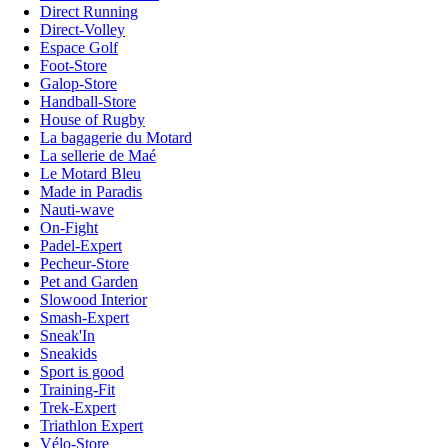
Direct Running
Direct-Volley
Espace Golf
Foot-Store
Galop-Store
Handball-Store
House of Rugby
La bagagerie du Motard
La sellerie de Maé
Le Motard Bleu
Made in Paradis
Nauti-wave
On-Fight
Padel-Expert
Pecheur-Store
Pet and Garden
Slowood Interior
Smash-Expert
Sneak'In
Sneakids
Sport is good
Training-Fit
Trek-Expert
Triathlon Expert
Vélo-Store