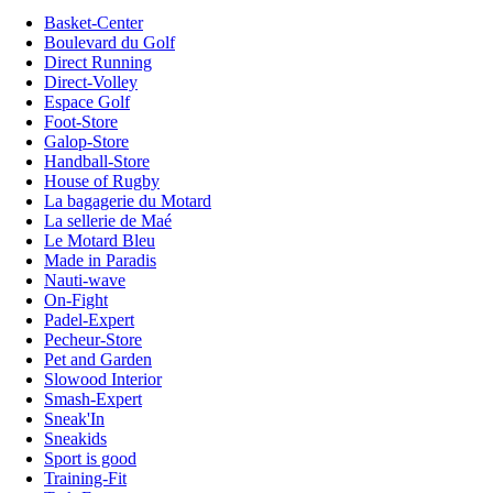
Basket-Center
Boulevard du Golf
Direct Running
Direct-Volley
Espace Golf
Foot-Store
Galop-Store
Handball-Store
House of Rugby
La bagagerie du Motard
La sellerie de Maé
Le Motard Bleu
Made in Paradis
Nauti-wave
On-Fight
Padel-Expert
Pecheur-Store
Pet and Garden
Slowood Interior
Smash-Expert
Sneak'In
Sneakids
Sport is good
Training-Fit