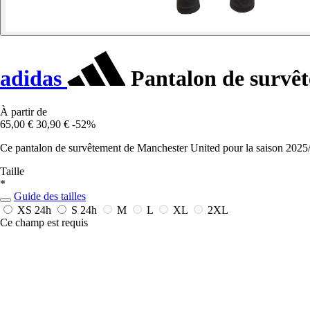
adidas
Pantalon de survê
À partir de
65,00 €
30,90 €
-52%
Ce pantalon de survêtement de Manchester United pour la saison 2025/26 
Taille
*
Guide des tailles
XS
24h
S
24h
M
L
XL
2XL
Ce champ est requis