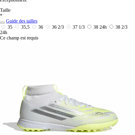
Taille
*
Guide des tailles
35
35,5
36
36 2/3
37 1/3
38
24h
38 2/3
24h
Ce champ est requis