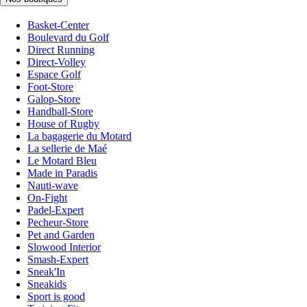
Basket-Center
Boulevard du Golf
Direct Running
Direct-Volley
Espace Golf
Foot-Store
Galop-Store
Handball-Store
House of Rugby
La bagagerie du Motard
La sellerie de Maé
Le Motard Bleu
Made in Paradis
Nauti-wave
On-Fight
Padel-Expert
Pecheur-Store
Pet and Garden
Slowood Interior
Smash-Expert
Sneak'In
Sneakids
Sport is good