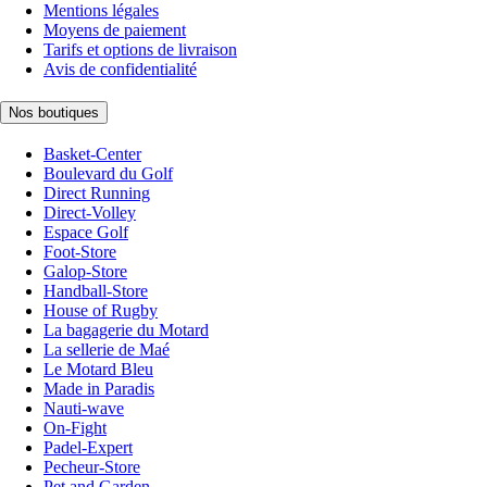
Mentions légales
Moyens de paiement
Tarifs et options de livraison
Avis de confidentialité
Nos boutiques
Basket-Center
Boulevard du Golf
Direct Running
Direct-Volley
Espace Golf
Foot-Store
Galop-Store
Handball-Store
House of Rugby
La bagagerie du Motard
La sellerie de Maé
Le Motard Bleu
Made in Paradis
Nauti-wave
On-Fight
Padel-Expert
Pecheur-Store
Pet and Garden