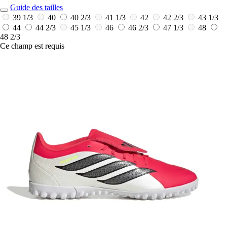
Guide des tailles
39 1/3
40
40 2/3
41 1/3
42
42 2/3
43 1/3
44
44 2/3
45 1/3
46
46 2/3
47 1/3
48
48 2/3
Ce champ est requis