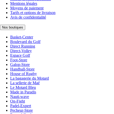
Mentions légales
Moyens de paiement
Tarifs et options de livraison
Avis de confidentialité
Nos boutiques
Basket-Center
Boulevard du Golf
Direct Running
Direct-Volley
Espace Golf
Foot-Store
Galop-Store
Handball-Store
House of Rugby
La bagagerie du Motard
La sellerie de Maé
Le Motard Bleu
Made in Paradis
Nauti-wave
On-Fight
Padel-Expert
Pecheur-Store