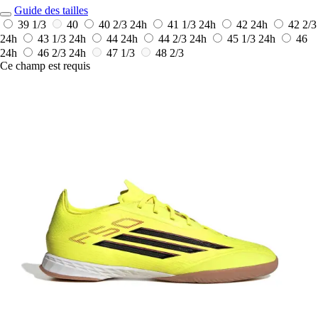
Guide des tailles
39 1/3
40
40 2/3
24h
41 1/3
24h
42
24h
42 2/3
24h
43 1/3
24h
44
24h
44 2/3
24h
45 1/3
24h
46
24h
46 2/3
24h
47 1/3
48 2/3
Ce champ est requis