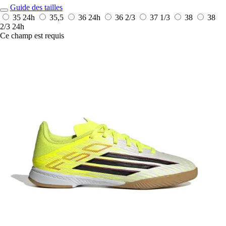
Guide des tailles
35
24h
35,5
36
24h
36 2/3
37 1/3
38
38
2/3
24h
Ce champ est requis