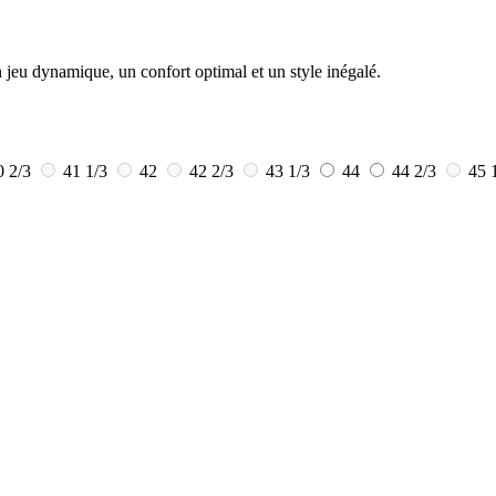
eu dynamique, un confort optimal et un style inégalé.
0 2/3
41 1/3
42
42 2/3
43 1/3
44
44 2/3
45 