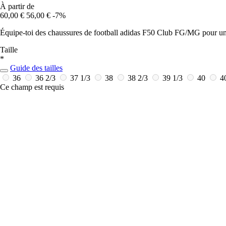
À partir de
60,00 €
56,00 €
-7%
Équipe-toi des chaussures de football adidas F50 Club FG/MG pour un j
Taille
*
Guide des tailles
36
36 2/3
37 1/3
38
38 2/3
39 1/3
40
4
Ce champ est requis