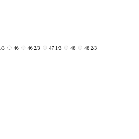
1/3
46
46 2/3
47 1/3
48
48 2/3