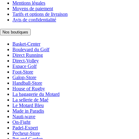
Mentions légales
Moyens de paiement
Tarifs et options de livraison
Avis de confidentialité
Nos boutiques
Basket-Center
Boulevard du Golf
Direct Running
Direct-Volley
Espace Golf
Foot-Store
Galop-Store
Handball-Store
House of Rugby
La bagagerie du Motard
La sellerie de Maé
Le Motard Bleu
Made in Paradis
Nauti-wave
On-Fight
Padel-Expert
Pecheur-Store
Pet and Garden