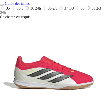
Guide des tailles
35
35,5
36
24h
36 2/3
37 1/3
38
38 2/3
24h
Ce champ est requis