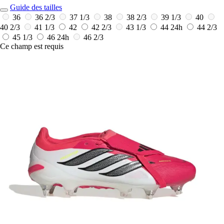
Guide des tailles
36
36 2/3
37 1/3
38
38 2/3
39 1/3
40
40 2/3
41 1/3
42
42 2/3
43 1/3
44
24h
44 2/3
45 1/3
46
24h
46 2/3
Ce champ est requis