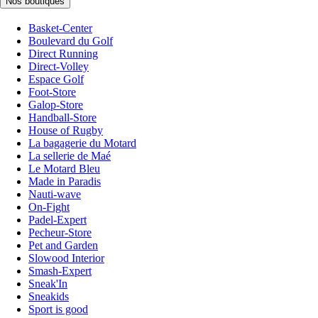
Nos boutiques
Basket-Center
Boulevard du Golf
Direct Running
Direct-Volley
Espace Golf
Foot-Store
Galop-Store
Handball-Store
House of Rugby
La bagagerie du Motard
La sellerie de Maé
Le Motard Bleu
Made in Paradis
Nauti-wave
On-Fight
Padel-Expert
Pecheur-Store
Pet and Garden
Slowood Interior
Smash-Expert
Sneak'In
Sneakids
Sport is good