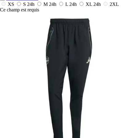
XS
S
24h
M
24h
L
24h
XL
24h
2XL
Ce champ est requis