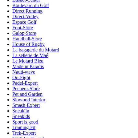
Boulevard du Golf
Direct Running
Direct-Volley
Espace Golf
Foot-Store
Galop-Store
Handball-Store
House of Rugby
La bagagerie du Motard
La sellerie de Maé
Le Motard Bleu
Made in Paradis
Nauti-wave
On-Fight
Padel-Expert
Pecheur-Store
Pet and Garden
Slowood Interior
Smash-Expert
Sneak'In
Sneakids
Sport is good
Training-Fit
Trek-Expert