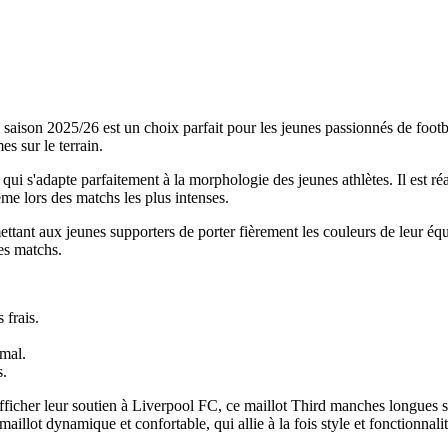
ison 2025/26 est un choix parfait pour les jeunes passionnés de footbal
s sur le terrain.
ui s'adapte parfaitement à la morphologie des jeunes athlètes. Il est réa
ême lors des matchs les plus intenses.
tant aux jeunes supporters de porter fièrement les couleurs de leur équ
es matchs.
 frais.
imal.
s.
ficher leur soutien à Liverpool FC, ce maillot Third manches longues s
illot dynamique et confortable, qui allie à la fois style et fonctionnalit