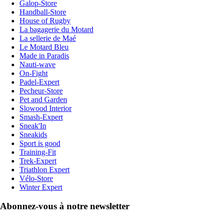
Galop-Store
Handball-Store
House of Rugby
La bagagerie du Motard
La sellerie de Maé
Le Motard Bleu
Made in Paradis
Nauti-wave
On-Fight
Padel-Expert
Pecheur-Store
Pet and Garden
Slowood Interior
Smash-Expert
Sneak'In
Sneakids
Sport is good
Training-Fit
Trek-Expert
Triathlon Expert
Vélo-Store
Winter Expert
Abonnez-vous à notre newsletter