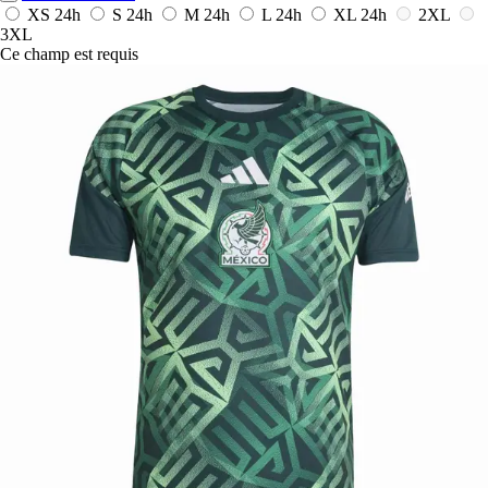
XS
24h
S
24h
M
24h
L
24h
XL
24h
2XL
3XL
Ce champ est requis