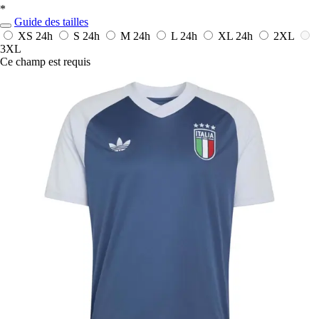
*
Guide des tailles
XS
24h
S
24h
M
24h
L
24h
XL
24h
2XL
3XL
Ce champ est requis