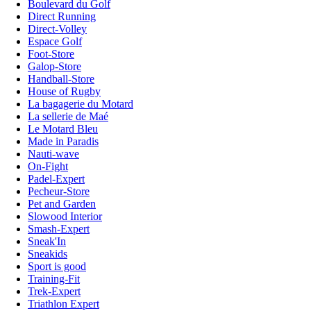
Boulevard du Golf
Direct Running
Direct-Volley
Espace Golf
Foot-Store
Galop-Store
Handball-Store
House of Rugby
La bagagerie du Motard
La sellerie de Maé
Le Motard Bleu
Made in Paradis
Nauti-wave
On-Fight
Padel-Expert
Pecheur-Store
Pet and Garden
Slowood Interior
Smash-Expert
Sneak'In
Sneakids
Sport is good
Training-Fit
Trek-Expert
Triathlon Expert