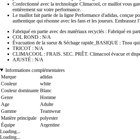
Confectionné avec la technologie Climacool, ce maillot vous garde
entièrement sur votre performance.
Le maillot fait partie de la ligne Performance d'adidas, conçue p
authentique qui résonne avec les fans et les joueurs. Embrassez l'e
Fabriqué en partie avec des matériaux recyclés : Fabriqué en par
COL ROND : N/A
Évacuation de la sueur & Séchage rapide_BASIQUE : Tissu qui év
TRICOT : N/A
CLIMACOOL : FRAIS. SEC. PRÊT. Climacool évacue et disperse l
AJUSTÉ : N/A
Informations complémentaires
Marque
adidas
Couleur
white
Couleur dominante
Blanc
Genre
Homme
Age
Adulte
Gamme
Teamwear
Matière principale
polyester
Équipe
Argentine
Loading...
Loading...