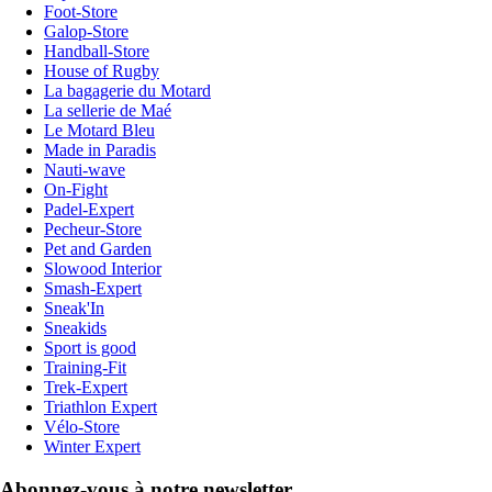
Foot-Store
Galop-Store
Handball-Store
House of Rugby
La bagagerie du Motard
La sellerie de Maé
Le Motard Bleu
Made in Paradis
Nauti-wave
On-Fight
Padel-Expert
Pecheur-Store
Pet and Garden
Slowood Interior
Smash-Expert
Sneak'In
Sneakids
Sport is good
Training-Fit
Trek-Expert
Triathlon Expert
Vélo-Store
Winter Expert
Abonnez-vous à notre newsletter