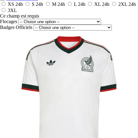
XS
24h
S
24h
M
24h
L
24h
XL
24h
2XL
24h
3XL
Ce champ est requis
Flocages
Badges Officiels