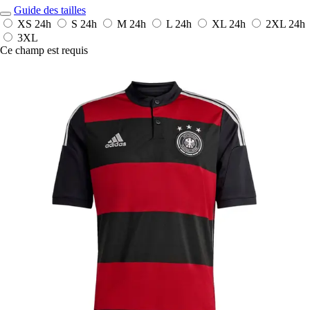
Guide des tailles
XS
24h
S
24h
M
24h
L
24h
XL
24h
2XL
24h
3XL
Ce champ est requis