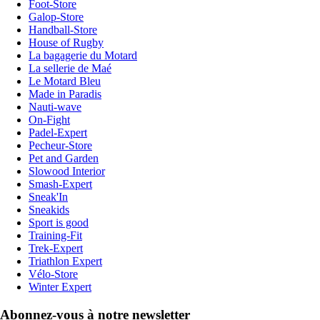
Foot-Store
Galop-Store
Handball-Store
House of Rugby
La bagagerie du Motard
La sellerie de Maé
Le Motard Bleu
Made in Paradis
Nauti-wave
On-Fight
Padel-Expert
Pecheur-Store
Pet and Garden
Slowood Interior
Smash-Expert
Sneak'In
Sneakids
Sport is good
Training-Fit
Trek-Expert
Triathlon Expert
Vélo-Store
Winter Expert
Abonnez-vous à notre newsletter