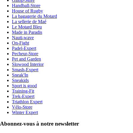
Galop-Store
Handball-Store
House of Rugby
La bagagerie du Motard
La sellerie de Maé
Le Motard Bleu
Made in Paradis
Nauti-wave
On-Fight
Padel-Expert
Pecheur-Store
Pet and Garden
Slowood Interior
Smash-Expert
Sneak'In
Sneakids
Sport is good
Training-Fit
Trek-Expert
Triathlon Expert
Vélo-Store
Winter Expert
Abonnez-vous à notre newsletter