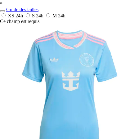
*
Guide des tailles
XS
24h
S
24h
M
24h
Ce champ est requis