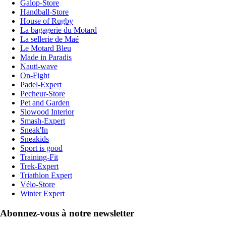
Galop-Store
Handball-Store
House of Rugby
La bagagerie du Motard
La sellerie de Maé
Le Motard Bleu
Made in Paradis
Nauti-wave
On-Fight
Padel-Expert
Pecheur-Store
Pet and Garden
Slowood Interior
Smash-Expert
Sneak'In
Sneakids
Sport is good
Training-Fit
Trek-Expert
Triathlon Expert
Vélo-Store
Winter Expert
Abonnez-vous à notre newsletter