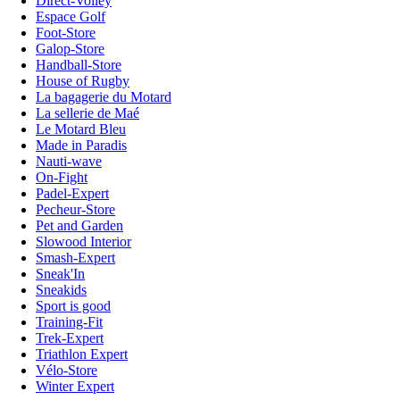
Direct-Volley
Espace Golf
Foot-Store
Galop-Store
Handball-Store
House of Rugby
La bagagerie du Motard
La sellerie de Maé
Le Motard Bleu
Made in Paradis
Nauti-wave
On-Fight
Padel-Expert
Pecheur-Store
Pet and Garden
Slowood Interior
Smash-Expert
Sneak'In
Sneakids
Sport is good
Training-Fit
Trek-Expert
Triathlon Expert
Vélo-Store
Winter Expert