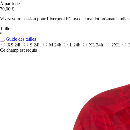
À partir de
70,00 €
Vivez votre passion pour Liverpool FC avec le maillot pré-match adidas,
Taille
*
Guide des tailles
XS
24h
S
24h
M
24h
L
24h
XL
24h
2XL
Ce champ est requis