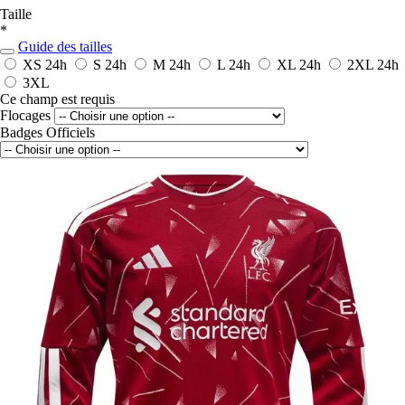
Taille
*
Guide des tailles
XS
24h
S
24h
M
24h
L
24h
XL
24h
2XL
24h
3XL
Ce champ est requis
Flocages
Badges Officiels