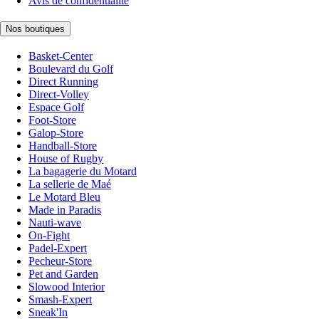
Avis de confidentialité
Nos boutiques
Basket-Center
Boulevard du Golf
Direct Running
Direct-Volley
Espace Golf
Foot-Store
Galop-Store
Handball-Store
House of Rugby
La bagagerie du Motard
La sellerie de Maé
Le Motard Bleu
Made in Paradis
Nauti-wave
On-Fight
Padel-Expert
Pecheur-Store
Pet and Garden
Slowood Interior
Smash-Expert
Sneak'In