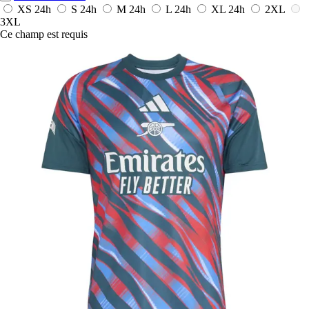
XS
24h
S
24h
M
24h
L
24h
XL
24h
2XL
3XL
Ce champ est requis