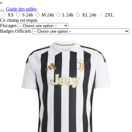
*
Guide des tailles
XS
S
24h
M
24h
L
24h
XL
24h
2XL
Ce champ est requis
Flocages
Badges Officiels