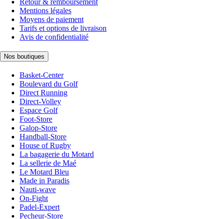
Retour & remboursement
Mentions légales
Moyens de paiement
Tarifs et options de livraison
Avis de confidentialité
Nos boutiques
Basket-Center
Boulevard du Golf
Direct Running
Direct-Volley
Espace Golf
Foot-Store
Galop-Store
Handball-Store
House of Rugby
La bagagerie du Motard
La sellerie de Maé
Le Motard Bleu
Made in Paradis
Nauti-wave
On-Fight
Padel-Expert
Pecheur-Store