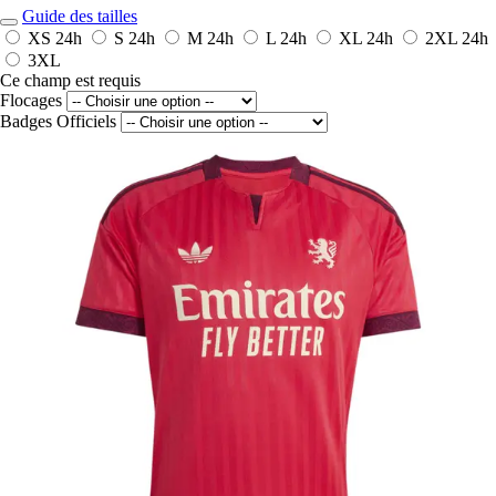
Guide des tailles
XS
24h
S
24h
M
24h
L
24h
XL
24h
2XL
24h
3XL
Ce champ est requis
Flocages
Badges Officiels