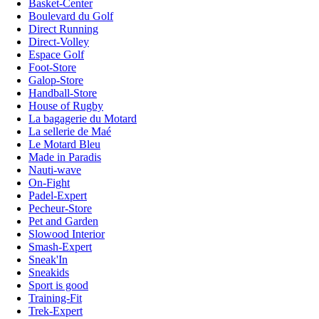
Basket-Center
Boulevard du Golf
Direct Running
Direct-Volley
Espace Golf
Foot-Store
Galop-Store
Handball-Store
House of Rugby
La bagagerie du Motard
La sellerie de Maé
Le Motard Bleu
Made in Paradis
Nauti-wave
On-Fight
Padel-Expert
Pecheur-Store
Pet and Garden
Slowood Interior
Smash-Expert
Sneak'In
Sneakids
Sport is good
Training-Fit
Trek-Expert