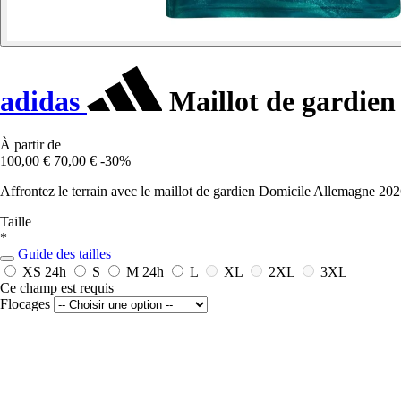
adidas
Maillot de gardie
À partir de
100,00 €
70,00 €
-30%
Affrontez le terrain avec le maillot de gardien Domicile Allemagne 2026 
Taille
*
Guide des tailles
XS
24h
S
M
24h
L
XL
2XL
3XL
Ce champ est requis
Flocages