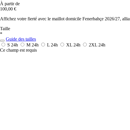
À partir de
100,00 €
Affichez votre fierté avec le maillot domicile Fenerbahçe 2026/27, allian
Taille
*
Guide des tailles
S
24h
M
24h
L
24h
XL
24h
2XL
24h
Ce champ est requis