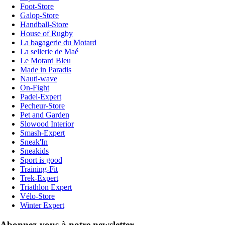
Foot-Store
Galop-Store
Handball-Store
House of Rugby
La bagagerie du Motard
La sellerie de Maé
Le Motard Bleu
Made in Paradis
Nauti-wave
On-Fight
Padel-Expert
Pecheur-Store
Pet and Garden
Slowood Interior
Smash-Expert
Sneak'In
Sneakids
Sport is good
Training-Fit
Trek-Expert
Triathlon Expert
Vélo-Store
Winter Expert
Abonnez-vous à notre newsletter