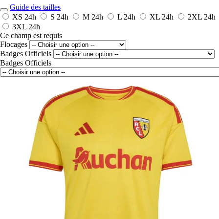
Guide des tailles
XS
24h
S
24h
M
24h
L
24h
XL
24h
2XL
24h
3XL
24h
Ce champ est requis
Flocages
Badges Officiels
Badges Officiels