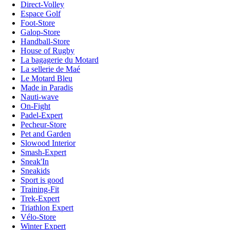
Direct-Volley
Espace Golf
Foot-Store
Galop-Store
Handball-Store
House of Rugby
La bagagerie du Motard
La sellerie de Maé
Le Motard Bleu
Made in Paradis
Nauti-wave
On-Fight
Padel-Expert
Pecheur-Store
Pet and Garden
Slowood Interior
Smash-Expert
Sneak'In
Sneakids
Sport is good
Training-Fit
Trek-Expert
Triathlon Expert
Vélo-Store
Winter Expert