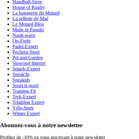
Handball-Store
House of Rugby
La bagagerie du Motard
La sellerie de Maé
Le Motard Bleu
Made in Paradis
Nauti-wave
On-Fight
Padel-Expert
Pecheur-Store
Pet and Garden
Slowood Interior
Smash-Expert
Sneak'In
Sneakids
Sport is good
Training-Fit
Trek-Expert
Triathlon Expert
Vélo-Store
Winter Expert
Abonnez-vous à notre newsletter
Profitez de -10% en vous inscrivant à notre newsletter