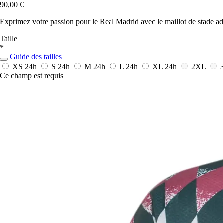
90,00 €
Exprimez votre passion pour le Real Madrid avec le maillot de stade adida
Taille
*
Guide des tailles
XS
24h
S
24h
M
24h
L
24h
XL
24h
2XL
Ce champ est requis