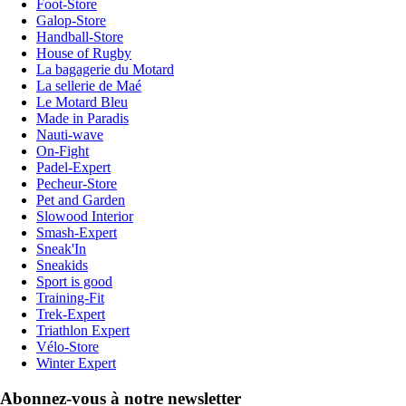
Foot-Store
Galop-Store
Handball-Store
House of Rugby
La bagagerie du Motard
La sellerie de Maé
Le Motard Bleu
Made in Paradis
Nauti-wave
On-Fight
Padel-Expert
Pecheur-Store
Pet and Garden
Slowood Interior
Smash-Expert
Sneak'In
Sneakids
Sport is good
Training-Fit
Trek-Expert
Triathlon Expert
Vélo-Store
Winter Expert
Abonnez-vous à notre newsletter