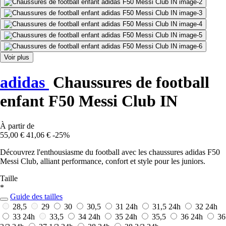
Voir plus
adidas
Chaussures de football
enfant F50 Messi Club IN
À partir de
55,00 €
41,06 €
-25%
Découvrez l'enthousiasme du football avec les chaussures adidas F50
Messi Club, alliant performance, confort et style pour les juniors.
Taille
*
Guide des tailles
28,5
29
30
30,5
31
24h
31,5
24h
32
24h
33
24h
33,5
34
24h
35
24h
35,5
36
24h
36