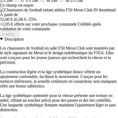
2/3
24h
37 1/3
24h
38
24h
38 2/3
24h
Ce champ est requis
À partir de
55,00 €
41,06 €
-25%
+2,05 €
offerts sur votre prochaine commande
Crédités après
validation de votre commande
Loading...
Description
Les chaussures de football en salle F50 Messi Club sont inspirées par
le style signature de Messi et le design emblématique du F50.6. Elles
sont conçues pour les jeunes joueurs qui recherchent la vitesse et la
précision.
La construction légère et la tige synthétique douce offrent un
ajustement confortable, facilitant le mouvement. Conçue pour les
surfaces intérieures, la semelle extérieure en caoutchouc non marquant
offre une bonne adhérence.
La tige synthétique optimisée pour la vitesse présente une texture en
relief, offrant un toucher précis pour des passes et des tirs contrôlés.
Une languette synthétique flottante maintient l'ajustement léger et sans
distraction.