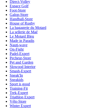
Direct-Volley
Espace Golf
Foot-Store
Galop-Store
Handball-Store
House of Rugby
La bagagerie du Motard
La sellerie de Maé
Le Motard Bleu
Made in Paradis
Nauti-wave
On-Fight
Padel-Expert
Pecheur-Store
Pet and Garden
Slowood Interior
Smash-Expert
Sneak'In
Sneakids
Sport is good
Training-Fit
Trek-Expert
Triathlon Expert
Vélo-Store
Winter Expert