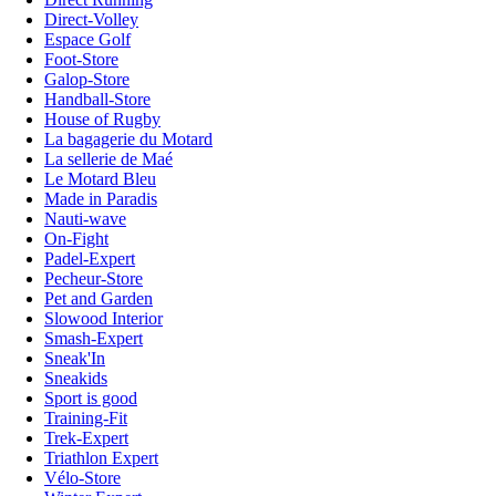
Direct-Volley
Espace Golf
Foot-Store
Galop-Store
Handball-Store
House of Rugby
La bagagerie du Motard
La sellerie de Maé
Le Motard Bleu
Made in Paradis
Nauti-wave
On-Fight
Padel-Expert
Pecheur-Store
Pet and Garden
Slowood Interior
Smash-Expert
Sneak'In
Sneakids
Sport is good
Training-Fit
Trek-Expert
Triathlon Expert
Vélo-Store