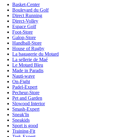
Basket-Center
Boulevard du Golf
Direct Running
Direct-Volley
Espace Golf
Foot-Store
Galop-Store
Handball-Store
House of Rugby
La bagagerie du Motard
La sellerie de Maé
Le Motard Bleu
Made in Paradis
Nauti-wave
On-Fight
Padel-Expert
Pecheur-Store
Pet and Garden
Slowood Interior
Smash-Expert
Sneak'In
Sneakids
Sport is good
Training-Fit
Trek-Expert