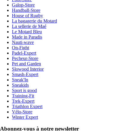
Galop-Store
Handball-Store
House of Rugby
La bagagerie du Motard
La sellerie de Maé
Le Motard Bleu
Made in Paradis
Nauti-wave
On-Fight
Padel-Expert
Pecheur-Store
Pet and Garden
Slowood Interior
Smash-Expert
Sneak'In
Sneakids
Sport is good
Training-Fit
Trek-Expert
Triathlon Expert
Vélo-Store
Winter Expert
Abonnez-vous à notre newsletter