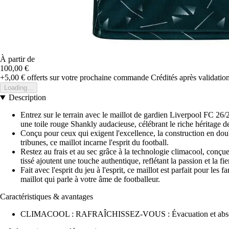
À partir de
100,00 €
+5,00 €
offerts sur votre prochaine commande
Crédités après validati
Loading...
Description
Entrez sur le terrain avec le maillot de gardien Liverpool FC 26/
une toile rouge Shankly audacieuse, célébrant le riche héritage d
Conçu pour ceux qui exigent l'excellence, la construction en doub
tribunes, ce maillot incarne l'esprit du football.
Restez au frais et au sec grâce à la technologie climacool, conçu
tissé ajoutent une touche authentique, reflétant la passion et la f
Fait avec l'esprit du jeu à l'esprit, ce maillot est parfait pour l
maillot qui parle à votre âme de footballeur.
Caractéristiques & avantages
CLIMACOOL : RAFRAÎCHISSEZ-VOUS : Évacuation et absorption