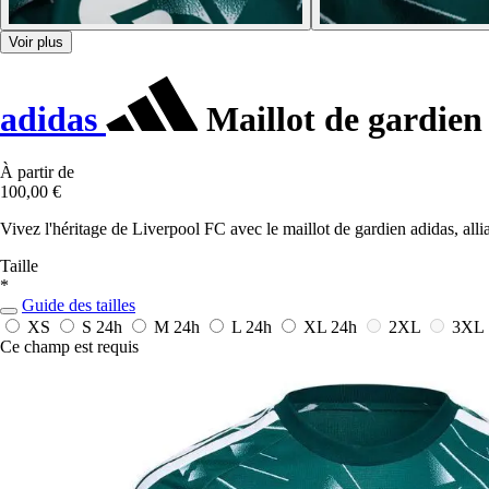
Voir plus
adidas
Maillot de gardien
À partir de
100,00 €
Vivez l'héritage de Liverpool FC avec le maillot de gardien adidas, alli
Taille
*
Guide des tailles
XS
S
24h
M
24h
L
24h
XL
24h
2XL
3XL
Ce champ est requis