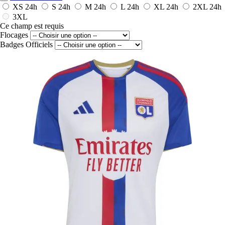
XS
24h
S
24h
M
24h
L
24h
XL
24h
2XL
24h
3XL
Ce champ est requis
Flocages
Badges Officiels