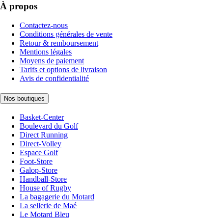
À propos
Contactez-nous
Conditions générales de vente
Retour & remboursement
Mentions légales
Moyens de paiement
Tarifs et options de livraison
Avis de confidentialité
Nos boutiques
Basket-Center
Boulevard du Golf
Direct Running
Direct-Volley
Espace Golf
Foot-Store
Galop-Store
Handball-Store
House of Rugby
La bagagerie du Motard
La sellerie de Maé
Le Motard Bleu