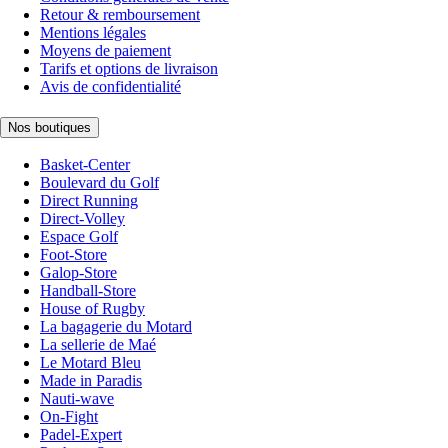
Retour & remboursement
Mentions légales
Moyens de paiement
Tarifs et options de livraison
Avis de confidentialité
Nos boutiques
Basket-Center
Boulevard du Golf
Direct Running
Direct-Volley
Espace Golf
Foot-Store
Galop-Store
Handball-Store
House of Rugby
La bagagerie du Motard
La sellerie de Maé
Le Motard Bleu
Made in Paradis
Nauti-wave
On-Fight
Padel-Expert