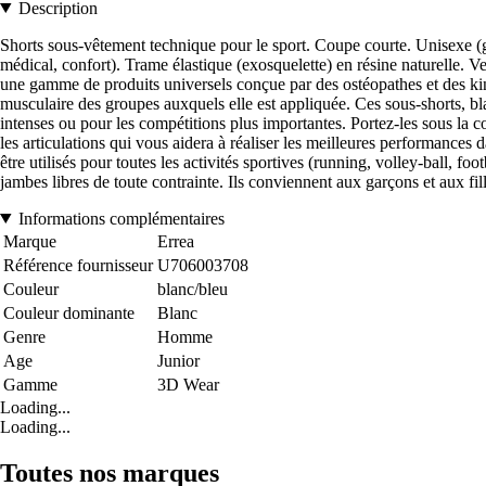
Description
Shorts sous-vêtement technique pour le sport. Coupe courte. Unisexe (gar
médical, confort). Trame élastique (exosquelette) en résine naturelle. V
une gamme de produits universels conçue par des ostéopathes et des kinési
musculaire des groupes auxquels elle est appliquée. Ces sous-shorts, bla
intenses ou pour les compétitions plus importantes. Portez-les sous la 
les articulations qui vous aidera à réaliser les meilleures performances d
être utilisés pour toutes les activités sportives (running, volley-ball, fo
jambes libres de toute contrainte. Ils conviennent aux garçons et aux fill
Informations complémentaires
Marque
Errea
Référence fournisseur
U706003708
Couleur
blanc/bleu
Couleur dominante
Blanc
Genre
Homme
Age
Junior
Gamme
3D Wear
Loading...
Loading...
Toutes nos marques