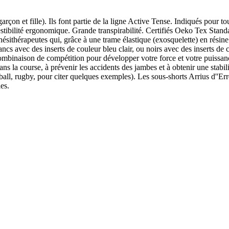
çon et fille). Ils font partie de la ligne Active Tense. Indiqués pour to
estibilité ergonomique. Grande transpirabilité. Certifiés Oeko Tex Standa
thérapeutes qui, grâce à une trame élastique (exosquelette) en résine nat
ncs avec des inserts de couleur bleu clair, ou noirs avec des inserts de
combinaison de compétition pour développer votre force et votre puissan
ans la course, à prévenir les accidents des jambes et à obtenir une stabil
otball, rugby, pour citer quelques exemples). Les sous-shorts Arrius d''Err
es.