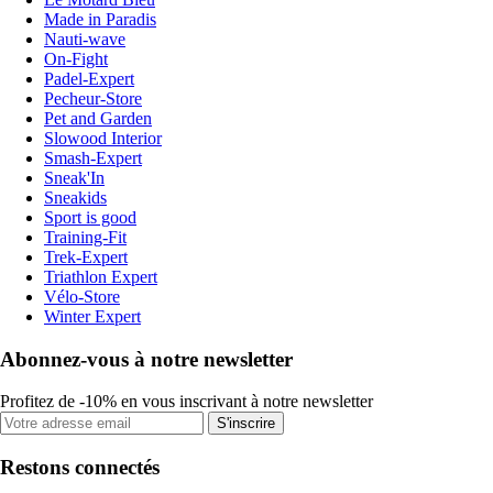
Made in Paradis
Nauti-wave
On-Fight
Padel-Expert
Pecheur-Store
Pet and Garden
Slowood Interior
Smash-Expert
Sneak'In
Sneakids
Sport is good
Training-Fit
Trek-Expert
Triathlon Expert
Vélo-Store
Winter Expert
Abonnez-vous à notre newsletter
Profitez de -10% en vous inscrivant à notre newsletter
S'inscrire
Restons connectés