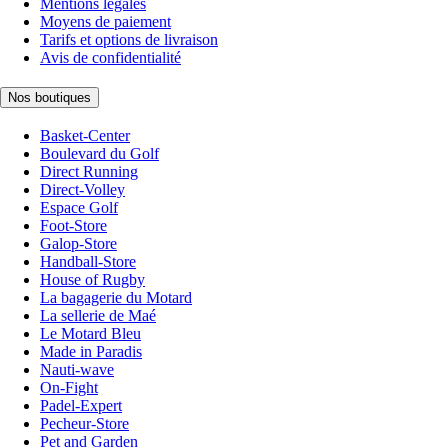
Mentions légales
Moyens de paiement
Tarifs et options de livraison
Avis de confidentialité
Nos boutiques
Basket-Center
Boulevard du Golf
Direct Running
Direct-Volley
Espace Golf
Foot-Store
Galop-Store
Handball-Store
House of Rugby
La bagagerie du Motard
La sellerie de Maé
Le Motard Bleu
Made in Paradis
Nauti-wave
On-Fight
Padel-Expert
Pecheur-Store
Pet and Garden