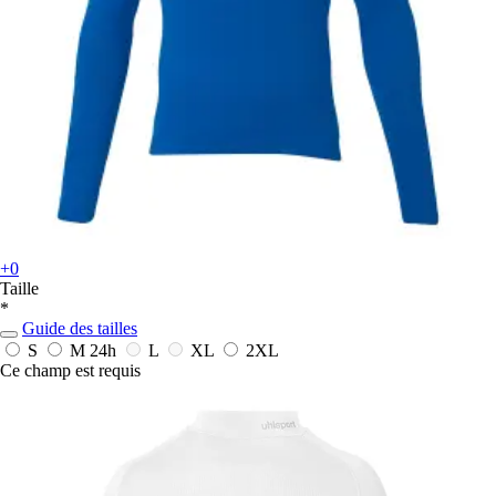
+0
Taille
*
Guide des tailles
S
M
24h
L
XL
2XL
Ce champ est requis