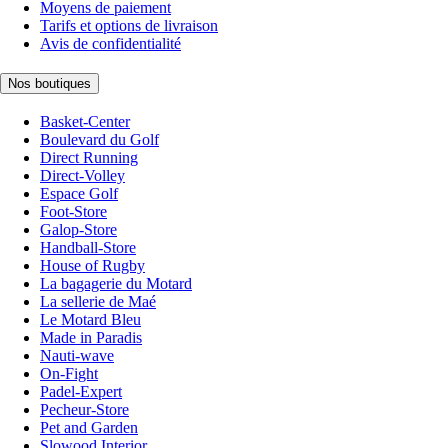
Moyens de paiement
Tarifs et options de livraison
Avis de confidentialité
Nos boutiques
Basket-Center
Boulevard du Golf
Direct Running
Direct-Volley
Espace Golf
Foot-Store
Galop-Store
Handball-Store
House of Rugby
La bagagerie du Motard
La sellerie de Maé
Le Motard Bleu
Made in Paradis
Nauti-wave
On-Fight
Padel-Expert
Pecheur-Store
Pet and Garden
Slowood Interior