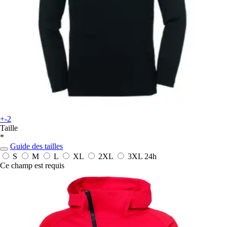
+-2
Taille
*
Guide des tailles
S
M
L
XL
2XL
3XL
24h
Ce champ est requis