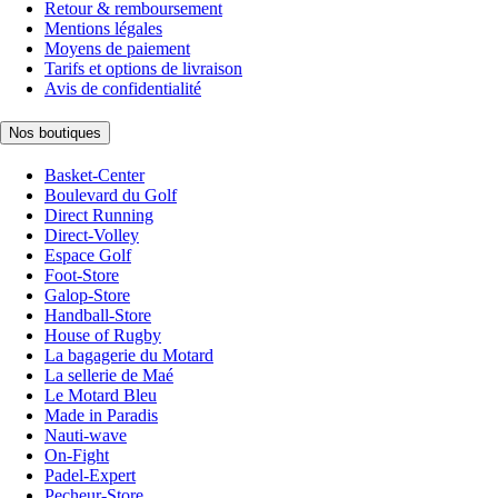
Retour & remboursement
Mentions légales
Moyens de paiement
Tarifs et options de livraison
Avis de confidentialité
Nos boutiques
Basket-Center
Boulevard du Golf
Direct Running
Direct-Volley
Espace Golf
Foot-Store
Galop-Store
Handball-Store
House of Rugby
La bagagerie du Motard
La sellerie de Maé
Le Motard Bleu
Made in Paradis
Nauti-wave
On-Fight
Padel-Expert
Pecheur-Store