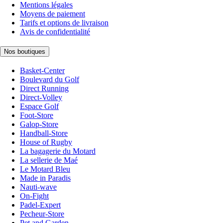
Mentions légales
Moyens de paiement
Tarifs et options de livraison
Avis de confidentialité
Nos boutiques
Basket-Center
Boulevard du Golf
Direct Running
Direct-Volley
Espace Golf
Foot-Store
Galop-Store
Handball-Store
House of Rugby
La bagagerie du Motard
La sellerie de Maé
Le Motard Bleu
Made in Paradis
Nauti-wave
On-Fight
Padel-Expert
Pecheur-Store
Pet and Garden