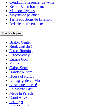
Conditions générales de vente
Retour & remboursement
Mentions légales
Moyens de paiement
Tarifs et options de livraison
Avis de confidentialité
Nos boutiques
Basket-Center
Boulevard du Golf
Direct Running
Direct-Volley
Espace Golf
Foot-Store
Galop-Store
Handball-Store
House of Rugby
La bagagerie du Motard
La sellerie de Maé
Le Motard Bleu
Made in Paradis
Nauti-wave
On-Fight