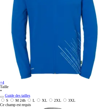
+4
Taille
*
Guide des tailles
S
M
24h
L
XL
2XL
3XL
Ce champ est requis