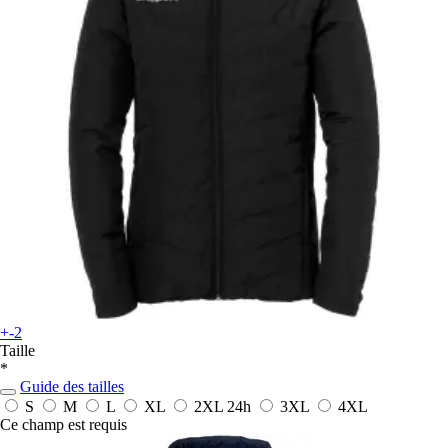
+-2
Taille
*
Guide des tailles
S
M
L
XL
2XL
24h
3XL
4XL
Ce champ est requis